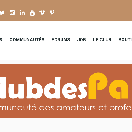
S
tes les catégories
COMMUNAUTÉS
FORUMS
JOB
LE CLUB
BOUT
ENVO