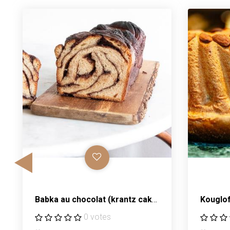
babka au chocolat (krantz cake)
kouglo
0 votes