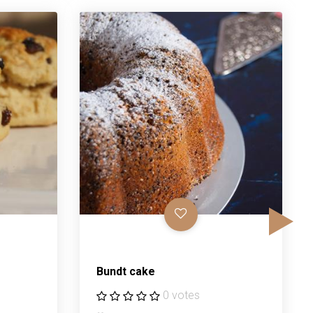
bundt cake
0 votes