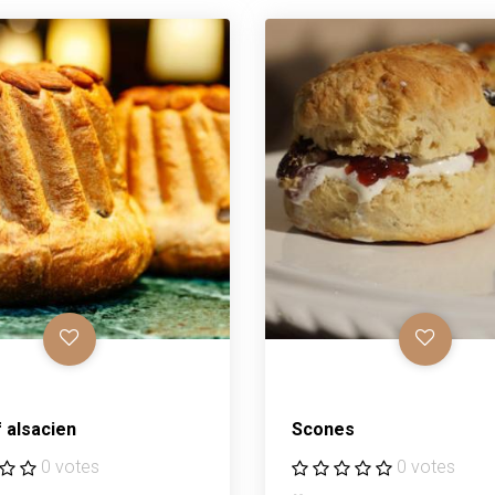
f alsacien
scones
0 votes
0 votes